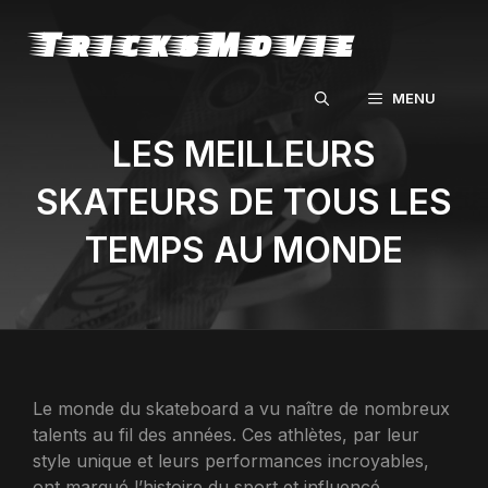
Aller
TricksMovie
au
contenu
MENU
LES MEILLEURS
SKATEURS DE TOUS LES
TEMPS AU MONDE
Le monde du skateboard a vu naître de nombreux
talents au fil des années. Ces athlètes, par leur
style unique et leurs performances incroyables,
ont marqué l’histoire du sport et influencé